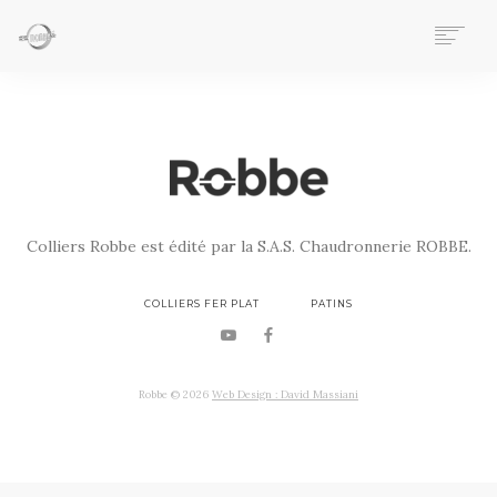
COLLIERS FER PLAT
PATINS
ACCESSOIRES
ENTREPRISE-ROBBE
QUALITÉ ROBBE
CONTACT
Colliers Robbe est édité par la S.A.S. Chaudronnerie ROBBE.
NOTRE ACTIVITÉ GÉNÉRALE
TELECHARGEMENTS
COLLIERS FER PLAT
PATINS
Robbe ©
2026
Web Design : David Massiani